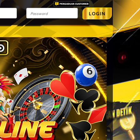
LOGIN