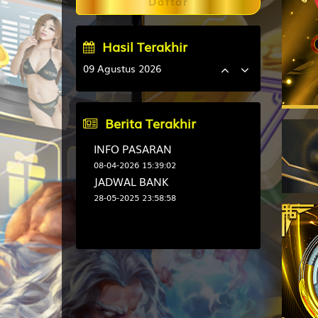
Daftar
Hasil Terakhir
09 Agustus 2026
Berita Terakhir
INFO PASARAN
08-04-2026 15:39:02
JADWAL BANK
28-05-2025 23:58:58