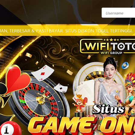
PASTI BAYAR. SITUS DISKON TOGEL TERTINGGI.